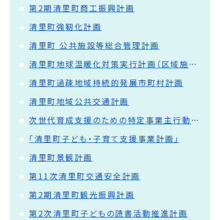
第2期清里町商工振興計画
清里町強靭化計画
清里町 公共施設等総合管理計画
清里町地球温暖化対策実行計画（区域施策編・事務事業編）について
清里町過疎地域持続的発展市町村計画
清里町地域公共交通計画
次世代育成支援のための特定事業主行動計画
「清里町子ども・子育て支援事業計画」
清里町景観計画
第11次清里町交通安全計画
第2期清里町観光振興計画
第2次清里町子どもの読書活動推進計画