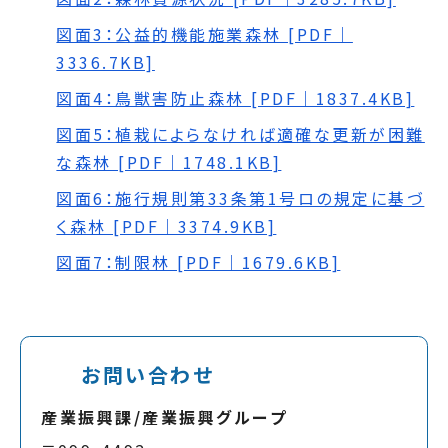
図面3：公益的機能施業森林 [PDF｜
3336.7KB]
図面4：鳥獣害防止森林 [PDF｜1837.4KB]
図面5：植栽によらなければ適確な更新が困難
な森林 [PDF｜1748.1KB]
図面6：施行規則第33条第1号ロの規定に基づ
く森林 [PDF｜3374.9KB]
図面7：制限林 [PDF｜1679.6KB]
お問い合わせ
産業振興課/産業振興グループ