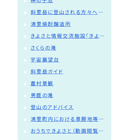
神の子池
斜里岳に登山される方々へのお願い
清里焼酎醸造所
きよさと情報交流施設「きよ～る」
さくらの滝
宇宙展望台
斜里岳ガイド
農村景観
男鹿の滝
登山のアドバイス
清里町内における景勝地等での撮影について
おうちできよさと（動画閲覧ページ）